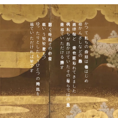
感じていただければ幸いです。
ゆったりとしたもうひとつの時間の流れを
伝統という長い長い歴史をもつ、
規則正しく時を刻むその針の背景に、
身近に感じていただける腕時計です。
現代の私たちが忘れかけていたその日本ならではの美意識を
唐紙、掛け軸など、古来の色や意匠に彩られてきました。
櫛、かんざしなどの装飾品や
かつて私たちの身の回りは着物をはじめ、