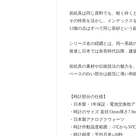
岩絵具は同じ原料でも、粗く砕く
その特長を活かし、インデックス
12個の点はすべて同じ辰砂という
シリーズ名の繧繝とは、同一系統
発達し日本では奈良時代以降、建
岩絵具の素材や伝統技法の魅力を
ベースの白い部分は銀箔に薄い和
【時計部分の仕様】
・日本製・1年保証・電池交換他ア
・時計のサイズ:直径33mm厚さ7.8
・日本製アナログクウォーツ
・時計作動温度範囲：-5℃から50℃
・時計精度：平均月差±20秒