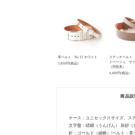
革ベルト No.15 ホワイト
ステッチベルト N
ドベージュ サ
3,850円(税込)
（同色系）
4,400円(税込)
商品説
ケース：ユニセックスサイズ、ステン
文字盤：繧繝（うんげん） 辰砂（し
針：ゴールド（細棒）/ベルト：革ベル