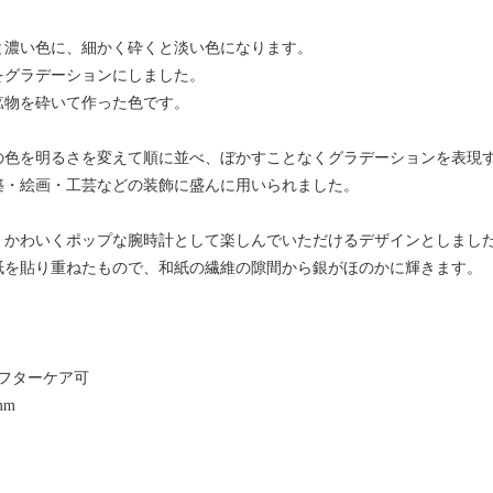
と濃い色に、細かく砕くと淡い色になります。
をグラデーションにしました。
鉱物を砕いて作った色です。
の色を明るさを変えて順に並べ、ぼかすことなくグラデーションを表現す
築・絵画・工芸などの装飾に盛んに用いられました。
、かわいくポップな腕時計として楽しんでいただけるデザインとしまし
紙を貼り重ねたもので、和紙の繊維の隙間から銀がほのかに輝きます。
フターケア可
mm