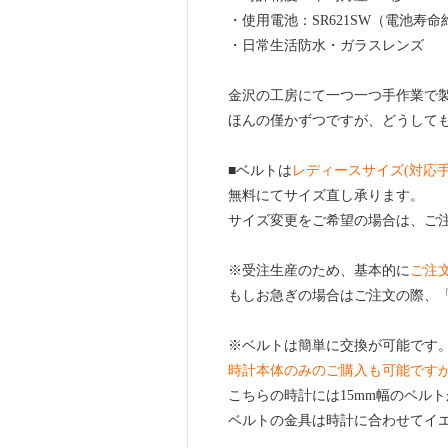
・使用電池：SR621SW（電池寿命
・日常生活防水・ガラスレンズ
金沢の工房にて一つ一つ手作業で
ほんの僅かずつですが、どうして
■ベルトは
レディースサイズ(対応手
無料にてサイズ直し承ります。
サイズ変更をご希望の場合は、ご
※受注生産のため、基本的に
ご注
もしお急ぎの場合はご注文の際、
※ベルトは簡単に交換が可能です
時計本体のみのご購入も可能です
こちらの時計には15mm幅のベル
ベルトの金具は時計に合わせてイ