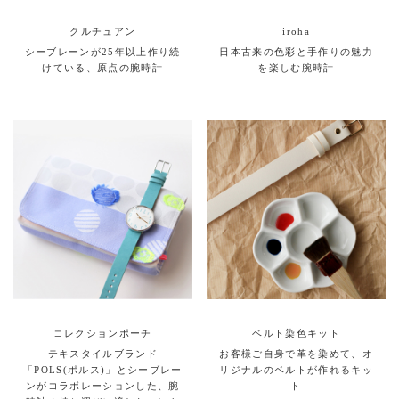
クルチュアン
iroha
シーブレーンが25年以上作り続
日本古来の色彩と手作りの魅力
けている、原点の腕時計
を楽しむ腕時計
コレクションポーチ
ベルト染色キット
テキスタイルブランド
お客様ご自身で革を染めて、オ
「POLS(ポルス)」とシーブレー
リジナルのベルトが作れるキッ
ンがコラボレーションした、腕
ト