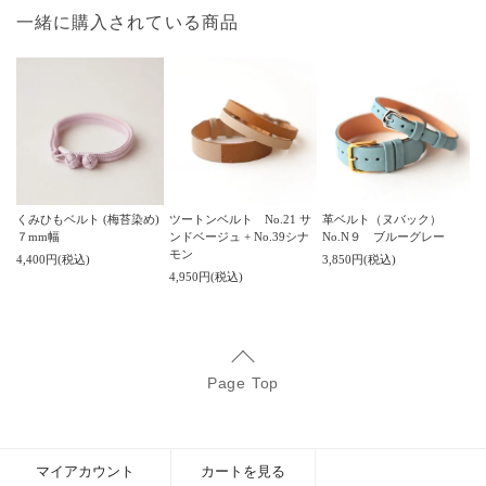
一緒に購入されている商品
くみひもベルト (梅苔染め)
ツートンベルト No.21 サ
革ベルト（ヌバック）
７mm幅
ンドベージュ + No.39シナ
No.N９ ブルーグレー
モン
4,400円(税込)
3,850円(税込)
4,950円(税込)
Page Top
マイアカウント
カートを見る