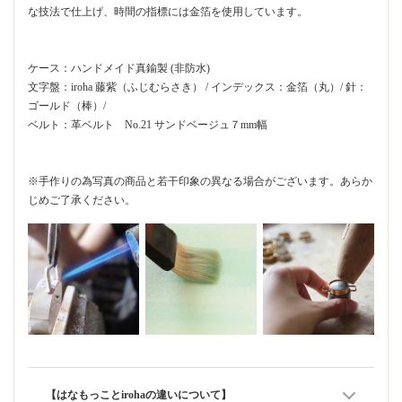
な技法で仕上げ、時間の指標には金箔を使用しています。
ケース：ハンドメイド真鍮製 (非防水)
文字盤：iroha 藤紫（ふじむらさき） / インデックス：金箔（丸）/ 針：
ゴールド（棒）/
ベルト：革ベルト No.21 サンドベージュ７mm幅
※手作りの為写真の商品と若干印象の異なる場合がございます。あらか
じめご了承ください。
【はなもっことirohaの違いについて】