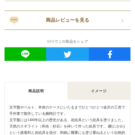
商品レビューを見る
SNSでこの商品をシェア
商品説明
イメージ
文字盤やベルト、本体のケースにいたるまでひとつひとつ金沢の工房で
手作業で製作している腕時計です。
文字盤には1400年以上の歴史がある、岩絵具という絵具を塗りました。
天然のスギライト（和名：杉石）を砕いて作った絵具です。 膠(にかわ)
という接着剤と岩絵具を混ぜ、和紙に幾重にも塗り重ねるという伝統的