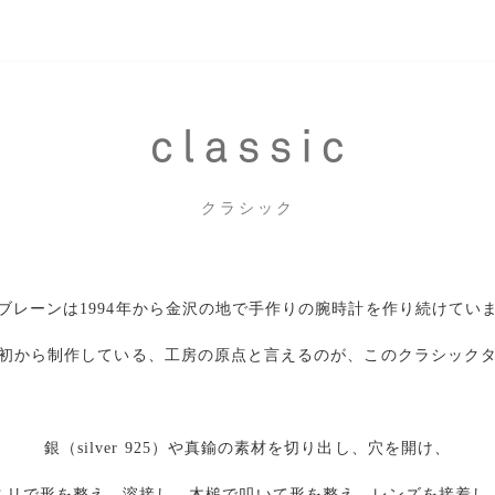
クラシック
ブレーンは1994年から金沢の地で手作りの腕時計を作り続けてい
初から制作している、工房の原点と言えるのが、このクラシック
銀（silver 925）や真鍮の素材を切り出し、穴を開け、
スリで形を整え、溶接し、木槌で叩いて形を整え、レンズを接着し