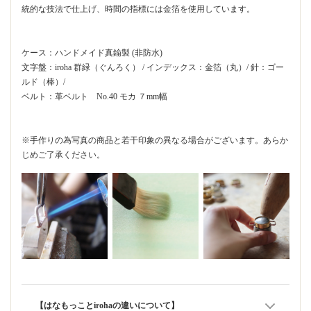
統的な技法で仕上げ、時間の指標には金箔を使用しています。
ケース：ハンドメイド真鍮製 (非防水)
文字盤：iroha 群緑（ぐんろく） / インデックス：金箔（丸）/ 針：ゴー
ルド（棒）/
ベルト：革ベルト No.40 モカ ７mm幅
※手作りの為写真の商品と若干印象の異なる場合がございます。あらか
じめご了承ください。
【はなもっことirohaの違いについて】