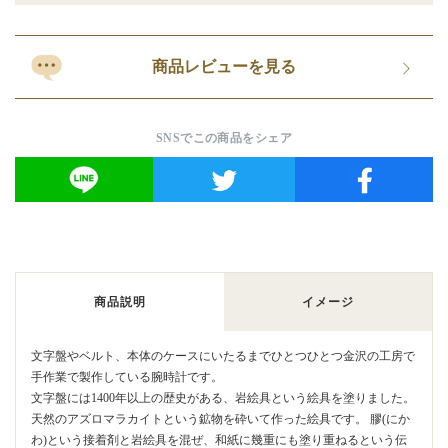
商品レビューを見る
SNSでこの商品をシェア
商品説明
イメージ
文字盤やベルト、本体のケースにいたるまでひとつひとつ金沢の工房で
手作業で製作している腕時計です。
文字盤には1400年以上の歴史がある、岩絵具という絵具を塗りました。
天然のアズロマラカイトという鉱物を砕いて作った絵具です。 膠(にか
わ)という接着剤と岩絵具を混ぜ、和紙に幾重にも塗り重ねるという伝