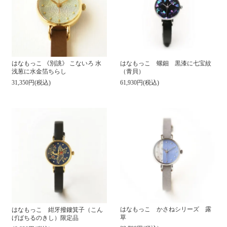
はなもっこ 螺鈿 黒漆に七宝紋
はなもっこ 《別誂》 こないろ 水
（青貝）
浅葱に水金箔ちらし
61,930円(税込)
31,350円(税込)
はなもっこ かさねシリーズ 露
はなもっこ 紺牙撥鏤箕子（こん
草
げばちるのきし）限定品