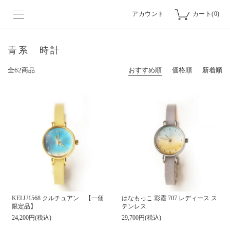
アカウント
カート(0)
青系 時計
全62商品
おすすめ順
価格順
新着順
はなもっこ 彩霞 707 レディース ス
KELU1568 クルチュアン 【一個
テンレス
限定品】
29,700円(税込)
24,200円(税込)