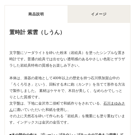
商品説明
イメージ
置時計 紫雲（しうん）
文字盤にソーダライトを砕いた粉末（岩絵具）を塗ったシンプルな置き
時計です。普通の絵具では出せない透明感のあるやさしい色彩とザラザ
ラした岩絵具特有の質感をお楽しみ下さい。
本体は、漆器の産地として400年以上の歴史を持つ石川県加賀山中の
「ろくろ引き」という、回転する木に鉋（カンナ）を当てて形作る方法
で製作しました。 素材はケヤキで、木目が美しく、なめらかでしっと
りとした質感です。
文字盤は、下地に金沢市二俣町で和紙作りをされている、
石川まゆみさ
ん
に漉いていただいた和紙を使用し、
その上に天然石を砕いて作られる「岩絵具」を幾重にも塗り重ねていま
す。インデックスは金沢の金箔です。
■木の部分の色は、プレーン・ブラウン・ブラックの三色をご用意して