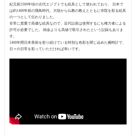
紀元前2500年頃の古代エジプトでも絵具として使われており、 日本で
は約1400年前の飛鳥時代、大陸から仏教の教えとともに寺院を彩る絵具
の一つとして伝わりました。
非常に貴重で高価な絵具なので、近代以前は使用するにも権力者による
許可が必要でした。 純金よりも高値で取引されたという記録もありま
す。
1400年間日本美術を彩り続けている特別な色彩を閉じ込めた腕時計で、
日々の日常を彩っていただければ幸いです。