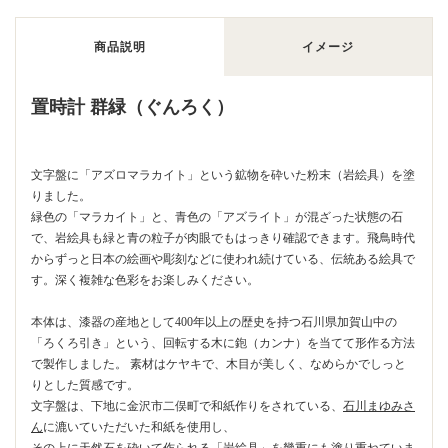
商品説明
イメージ
置時計 群緑（ぐんろく）
文字盤に「アズロマラカイト」という鉱物を砕いた粉末（岩絵具）を塗
りました。
緑色の「マラカイト」と、青色の「アズライト」が混ざった状態の石
で、岩絵具も緑と青の粒子が肉眼でもはっきり確認できます。飛鳥時代
からずっと日本の絵画や彫刻などに使われ続けている、伝統ある絵具で
す。深く複雑な色彩をお楽しみください。
本体は、漆器の産地として400年以上の歴史を持つ石川県加賀山中の
「ろくろ引き」という、回転する木に鉋（カンナ）を当てて形作る方法
で製作しました。 素材はケヤキで、木目が美しく、なめらかでしっと
りとした質感です。
文字盤は、下地に金沢市二俣町で和紙作りをされている、
石川まゆみさ
ん
に漉いていただいた和紙を使用し、
その上に天然石を砕いて作られる「岩絵具」を幾重にも塗り重ねていま