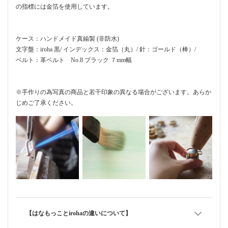
の指標には金箔を使用しています。
ケース：ハンドメイド真鍮製 (非防水)
文字盤：iroha 黒/ インデックス：金箔（丸）/ 針：ゴールド（棒）/
ベルト：革ベルト No.8 ブラック ７mm幅
※手作りの為写真の商品と若干印象の異なる場合がございます。あらか
じめご了承ください。
【はなもっことirohaの違いについて】