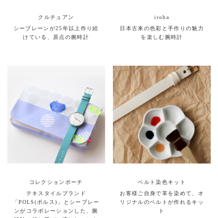
クルチュアン
iroha
シーブレーンが25年以上作り続
日本古来の色彩と手作りの魅力
けている、原点の腕時計
を楽しむ腕時計
コレクションポーチ
ベルト染色キット
テキスタイルブランド
お客様ご自身で革を染めて、オ
「POLS(ポルス)」とシーブレー
リジナルのベルトが作れるキッ
ンがコラボレーションした、腕
ト