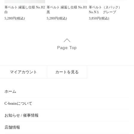
革ベルト 縁返し仕様 No.H2
革ベルト 縁返し仕様 No.H1
革ベルト（ヌバック）
白
黒
No.N１ グレープ
5,280円(税込)
5,280円(税込)
3,850円(税込)
Page Top
マイアカウント
カートを見る
ホーム
C-brainについて
お知らせ / 催事情報
店舗情報