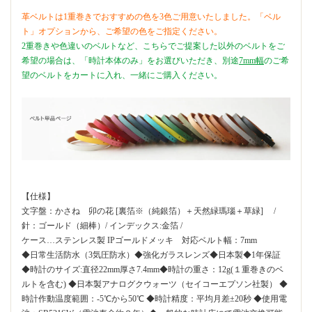
革ベルトは1重巻きでおすすめの色を3色ご用意いたしました。「ベル
ト」オプションから、ご希望の色をご指定ください。
2重巻きや色違いのベルトなど、こちらでご提案した以外のベルトをご
希望の場合は、「時計本体のみ」をお選びいただき、別途
7mm幅
のご希
望のベルトをカートに入れ、一緒にご購入ください。
【仕様】
文字盤：かさね 卯の花 [裏箔※（純銀箔）＋天然緑瑪瑙＋草緑] /
針：ゴールド（細棒）/ インデックス:金箔 /
ケース…ステンレス製 IPゴールドメッキ 対応ベルト幅：7mm
◆日常生活防水（3気圧防水）◆強化ガラスレンズ◆日本製◆1年保証
◆時計のサイズ:直径22mm厚さ7.4mm◆時計の重さ：12g(１重巻きのベ
ルトを含む) ◆日本製アナログクウォーツ（セイコーエプソン社製） ◆
時計作動温度範囲：-5℃から50℃ ◆時計精度：平均月差±20秒 ◆使用電