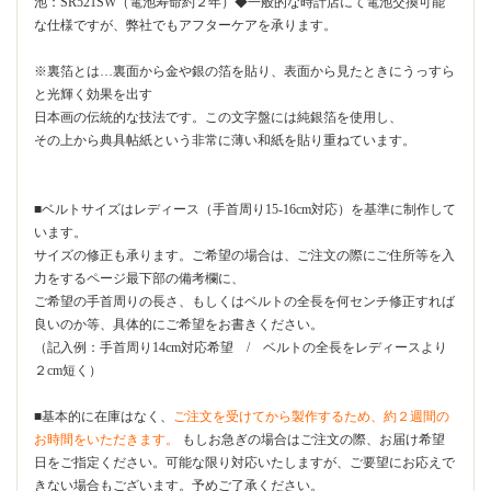
池：SR521SW（電池寿命約２年）◆一般的な時計店にて電池交換可能
な仕様ですが、弊社でもアフターケアを承ります。
※裏箔とは…裏面から金や銀の箔を貼り、表面から見たときにうっすら
と光輝く効果を出す
日本画の伝統的な技法です。この文字盤には純銀箔を使用し、
その上から典具帖紙という非常に薄い和紙を貼り重ねています。
■ベルトサイズはレディース（手首周り15-16cm対応）を基準に制作して
います。
サイズの修正も承ります。ご希望の場合は、ご注文の際にご住所等を入
力をするページ最下部の備考欄に、
ご希望の手首周りの長さ、もしくはベルトの全長を何センチ修正すれば
良いのか等、具体的にご希望をお書きください。
（記入例：手首周り14cm対応希望 / ベルトの全長をレディースより
２cm短く）
■基本的に在庫はなく、
ご注文を受けてから製作するため、約２週間の
お時間をいただきます。
もしお急ぎの場合はご注文の際、お届け希望
日をご指定ください。可能な限り対応いたしますが、ご要望にお応えで
きない場合もございます。予めご了承ください。