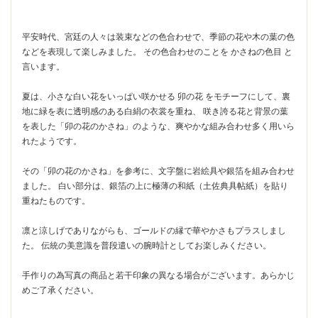
平安時代、宮廷の人々は装束などの色合わせで、季節の花や木の葉の色
などを表現して楽しみました。 その色合わせのことを かさねの色目 と
言います。
夏は、小さな白い花をいっぱい咲かせる 卯の花 をモチーフにして、裏
地に緑を表に透明感のある白絹の衣裳を重ね、 咲き誇る花と背景の葉
を表した「卯の花のかさね」のような、爽やかな組み合わせ多く用いら
れたようです。
その「卯の花のかさね」を参考に、文字盤に岩絵具や銀箔を組み合わせ
ました。 白い部分は、銀箔の上に極薄の和紙（土佐典具帖紙）を貼り
重ねたものです。
凛と涼しげでありながらも、ゴールドの縁で華やかさもプラスしまし
た。 伝統の美意識を普段遣いの腕時計としてお楽しみください。
手作りの為写真の商品と若干印象の異なる場合がございます。あらかじ
めご了承ください。