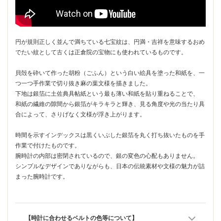
円が規則正しく並んで満ちている七宝紋は、円満・吉祥を意味するおめ
でたい紋として古くは正倉院の宝物にも使われているものです。
貝殻を砕いて作った胡粉（ごふん）という白い絵具を塗った和紙を、一
つ一つ手作業で切り抜き麻の葉文様を描きました。
下地は銀箔に土佐典具帖紙という最も薄い和紙を貼り重ねることで、
和紙の繊維の隙間から銀箔がキラキラと輝き、見る角度や光の当たり具
合によって、さりげなく文様が浮き上がります。
時間を示すインデックスは黒くいぶした銀箔を丸く打ち抜いたものを手
作業で付けたものです。
腕時計の内部は密閉されているので、銀の変色の心配もありません。
シンプルなデザインでありながらも、日本の伝統素材や文様の魅力が詰
まった腕時計です。
【時計に合わせるベルトの色等について】