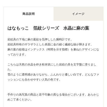
商品説明
イメージ
はなもっこ 箔紋シリーズ 水晶に麻の葉
岩絵具の下地に麻の葉紋を箔押しした腕時計です。
岩絵具特有のザラザラとした表面に金の細く繊細な線が輝きます。
麻の葉の紋様はインデックス（時間を示す指標）を兼ねたデザインにな
っております。
こちらは天然の水晶を砕き粉末状にした岩絵の具を文字盤に塗りまし
た。
雪のように透明感がありながら、ふんわりと優しい白です。どんなファ
ッションにも合わせやすい人気の色です。
手作りの為写真の商品と若干印象の異なる場合がございます。あらかじ
めご了承ください。