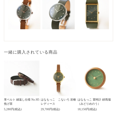
一緒に購入されている商品
革ベルト 縁返し仕様 No.H5
はなもっこ こないろ 岩椿
はなもっこ 置時計 緑瑪瑙
焦げ茶
レディース
（みどりめのう）
5,280円(税込)
29,700円(税込)
18,150円(税込)