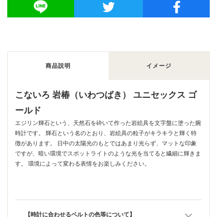
商品説明
イメージ
こないろ 岩椿（いわつばき） ユニセックス ゴ
ールド
エジリン輝石という、天然石を砕いて作った岩絵具を文字盤に塗った腕
時計です。 輝石という名のとおり、岩絵具の粒子がキラキラと輝く特
徴があります。 日中の太陽光のもとではあまり光らず、マットな印象
ですが、暗い環境でスポットライトのような光を当てると繊細に輝きま
す。 環境によって変わる表情をお楽しみください。
【時計に合わせるベルトの色等について】