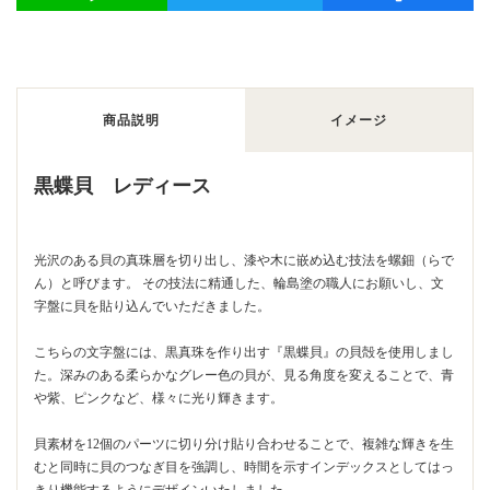
商品説明
イメージ
黒蝶貝 レディース
光沢のある貝の真珠層を切り出し、漆や木に嵌め込む技法を螺鈿（らで
ん）と呼びます。 その技法に精通した、輪島塗の職人にお願いし、文
字盤に貝を貼り込んでいただきました。
こちらの文字盤には、黒真珠を作り出す『黒蝶貝』の貝殻を使用しまし
た。深みのある柔らかなグレー色の貝が、見る角度を変えることで、青
や紫、ピンクなど、様々に光り輝きます。
貝素材を12個のパーツに切り分け貼り合わせることで、複雑な輝きを生
むと同時に貝のつなぎ目を強調し、時間を示すインデックスとしてはっ
きり機能するようにデザインいたしました。