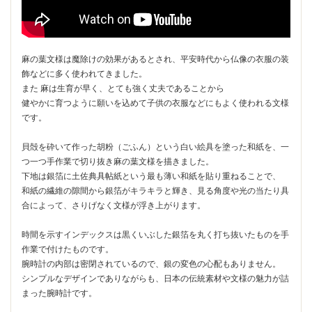
麻の葉文様は魔除けの効果があるとされ、平安時代から仏像の衣服の装
飾などに多く使われてきました。
また 麻は生育が早く、とても強く丈夫であることから
健やかに育つように願いを込めて子供の衣服などにもよく使われる文様
です。
貝殻を砕いて作った胡粉（ごふん）という白い絵具を塗った和紙を、一
つ一つ手作業で切り抜き麻の葉文様を描きました。
下地は銀箔に土佐典具帖紙という最も薄い和紙を貼り重ねることで、
和紙の繊維の隙間から銀箔がキラキラと輝き、見る角度や光の当たり具
合によって、さりげなく文様が浮き上がります。
時間を示すインデックスは黒くいぶした銀箔を丸く打ち抜いたものを手
作業で付けたものです。
腕時計の内部は密閉されているので、銀の変色の心配もありません。
シンプルなデザインでありながらも、日本の伝統素材や文様の魅力が詰
まった腕時計です。