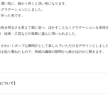
と濃い色に、細かく砕くと淡い色になります。
をグラデーションにしました。
て作った色です。
の色を明るさを変えて順に並べ、ぼかすことなくグラデーションを表現す
築・絵画・工芸などの装飾に盛んに用いられました。
、かわいくポップな腕時計として楽しんでいただけるデザインとしまし
紙を貼り重ねたもので、和紙の繊維の隙間から銀がほのかに輝きます。
について】