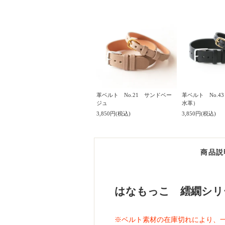
革ベルト No.21 サンドベー
革ベルト No.4
ジュ
水革）
3,850円(税込)
3,850円(税込)
商品説
はなもっこ 繧繝シリ
※ベルト素材の在庫切れにより、一時