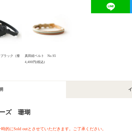
3 ブラック（撥
真田紐ベルト No.S5
4,400円(税込)
明
ーズ 珊瑚
的にSold outとさせていただきます。ご了承ください。