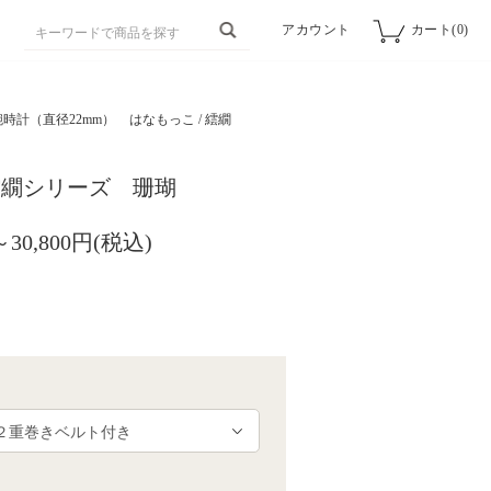
アカウント
カート(0)
時計（直径22mm）
はなもっこ / 繧繝
繧繝シリーズ 珊瑚
～30,800円(税込)
細