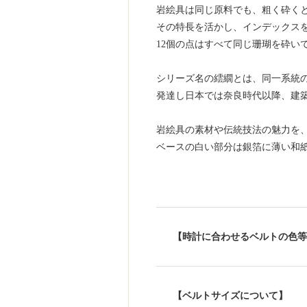
岩絵具は同じ原料でも、粗く砕く
その特長を活かし、インデックス
12個の点はすべて同じ珊瑚を砕い
シリーズ名の繧繝とは、同一系統
発達し日本では奈良時代以降、建
岩絵具の素材や伝統技法の魅力を
ベースの白い部分は銀箔に薄い和
【時計に合わせるベルトの色等
【ベルトサイズについて】