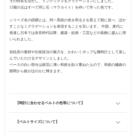
その特長を活かし、インデックスをグラデーションにしました。
12個の点はすべて同じ石（マラカイト）を砕いて作った色です。
シリーズ名の繧繝とは、同一系統の色を明るさを変えて順に並べ、ぼか
すことなくグラデーションを表現することを言います。 中国、唐代に
発達し日本では奈良時代以降、建築・絵画・工芸などの装飾に盛んに用
いられました。
岩絵具の素材や伝統技法の魅力を、かわいくポップな腕時計として楽し
んでいただけるデザインとしました。
ベースの白い部分は銀箔に薄い和紙を貼り重ねたもので、和紙の繊維の
隙間から銀がほのかに輝きます。
【時計に合わせるベルトの色等について】
【ベルトサイズについて】