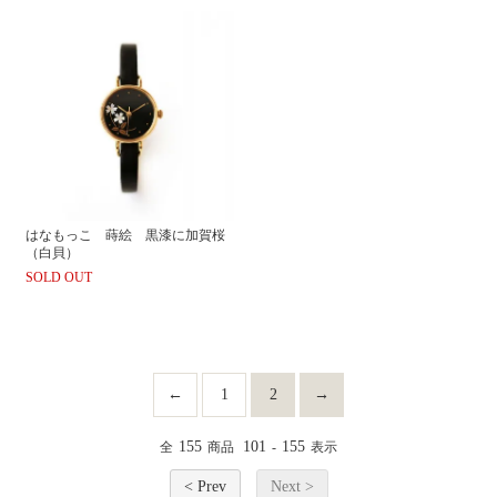
はなもっこ 蒔絵 黒漆に加賀桜
（白貝）
SOLD OUT
←
1
2
→
155
101
155
全
商品
-
表示
< Prev
Next >