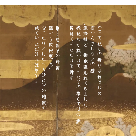
感じていただければ幸いです。
ゆったりとしたもうひとつの時間の流れを
伝統という長い長い歴史をもつ、
規則正しく時を刻むその針の背景に、
身近に感じていただける腕時計です。
現代の私たちが忘れかけていたその日本ならではの美意識を
唐紙、掛け軸など、古来の色や意匠に彩られてきました。
櫛、かんざしなどの装飾品や
かつて私たちの身の回りは着物をはじめ、