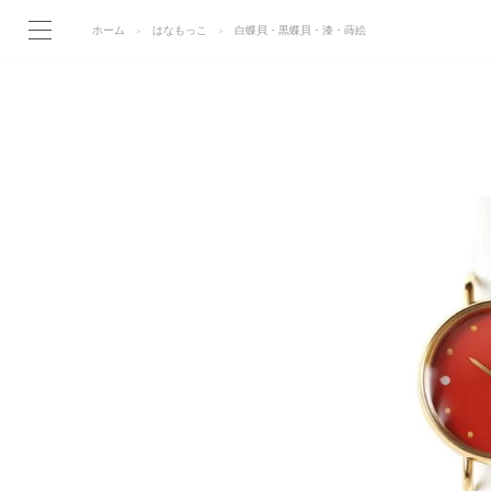
ホーム
はなもっこ
白蝶貝・黒蝶貝・漆・蒔絵