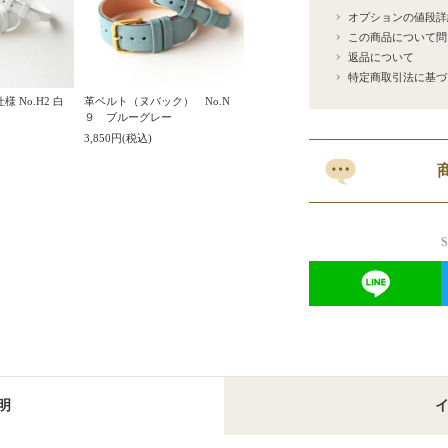
オプションの値段詳
この商品について問
返品について
特定商取引法に基づ
 No.H2 白
革ベルト（ヌバック） No.N
９ ブルーグレー
3,850円(税込)
明