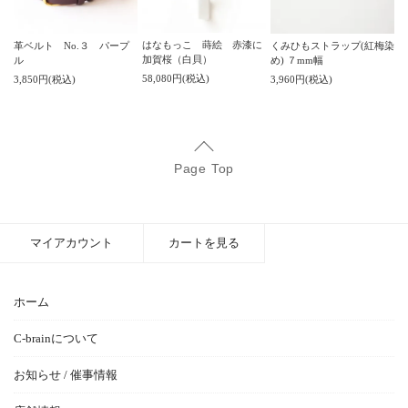
はなもっこ 蒔絵 赤漆に
革ベルト No.３ パープ
くみひもストラップ(紅梅染
加賀桜（白貝）
ル
め) ７mm幅
58,080円(税込)
3,850円(税込)
3,960円(税込)
Page Top
マイアカウント
カートを見る
ホーム
C-brainについて
お知らせ / 催事情報