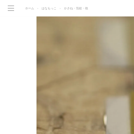
ホーム
はなもっこ
かさね・箔紋・他