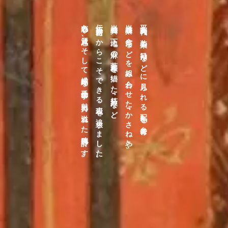
色彩や質感、そして繊細な手仕事の魅力に溢れた腕時計です。
伝統素材だからこそできる表現を追求しました。
岩絵具の下地に麻の葉文様を描いた『箔紋』など、
岩絵具や金箔などを組み合わせた『かさね』や、
平安時代の装束の袖口などに見られる配色を参考に、