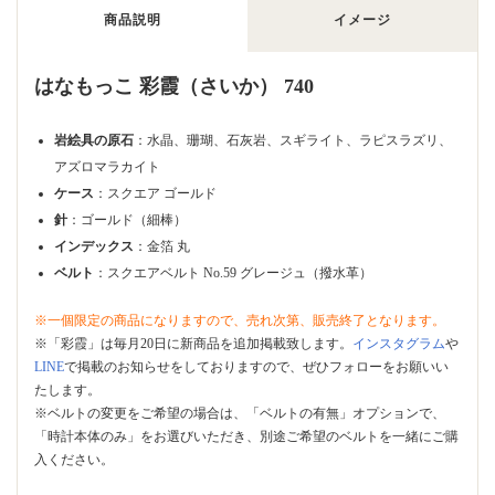
商品説明
イメージ
はなもっこ 彩霞（さいか） 740
岩絵具の原石
：水晶、珊瑚、石灰岩、スギライト、ラピスラズリ、
アズロマラカイト
ケース
：スクエア ゴールド
針
：ゴールド（細棒）
インデックス
：金箔 丸
ベルト
：スクエアベルト No.59 グレージュ（撥水革）
※一個限定の商品になりますので、売れ次第、販売終了となります。
※「彩霞」は毎月20日に新商品を追加掲載致します。
インスタグラム
や
LINE
で掲載のお知らせをしておりますので、ぜひフォローをお願いい
たします。
※ベルトの変更をご希望の場合は、「ベルトの有無」オプションで、
「時計本体のみ」をお選びいただき、別途ご希望のベルトを一緒にご購
入ください。