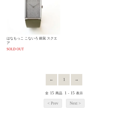
はなもっこ こないろ 銀鼠 スクエ
ア
SOLD OUT
←
1
→
15
1
15
全
商品
-
表示
< Prev
Next >