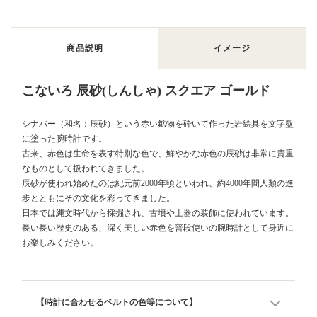
商品説明
イメージ
こないろ 辰砂(しんしゃ) スクエア ゴールド
シナバー（和名：辰砂）という赤い鉱物を砕いて作った岩絵具を文字盤
に塗った腕時計です。
古来、赤色は生命を表す特別な色で、鮮やかな赤色の辰砂は非常に貴重
なものとして扱われてきました。
辰砂が使われ始めたのは紀元前2000年頃といわれ、約4000年間人類の進
歩とともにその文化を彩ってきました。
日本では縄文時代から採掘され、古墳や土器の装飾に使われています。
長い長い歴史のある、深く美しい赤色を普段使いの腕時計として身近に
お楽しみください。
【時計に合わせるベルトの色等について】