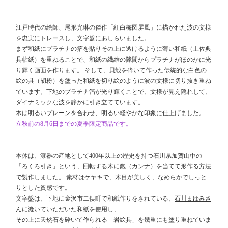
江戸時代の絵師、尾形光琳の傑作「紅白梅図屏風」に描かれた波の文様
を忠実にトレースし、文字盤にあしらいました。
まず和紙にプラチナの箔を貼りその上に透けるように薄い和紙（土佐典
具帖紙）を重ねることで、和紙の繊維の隙間からプラチナがほのかに光
り輝く画面を作ります。 そして、貝殻を砕いて作った伝統的な白色の
絵の具（胡粉）を塗った和紙を切り絵のように波の文様に切り抜き重ね
ています。下地のプラチナ箔が光り輝くことで、文様が見え隠れして、
ダイナミックな波を静かに引き立てています。
木は明るいプレーンを合わせ、明るい軽やかな印象に仕上げました。
立秋前の8月6日までの夏季限定商品です。
本体は、漆器の産地として400年以上の歴史を持つ石川県加賀山中の
「ろくろ引き」という、回転する木に鉋（カンナ）を当てて形作る方法
で製作しました。 素材はケヤキで、木目が美しく、なめらかでしっと
りとした質感です。
文字盤は、下地に金沢市二俣町で和紙作りをされている、
石川まゆみさ
ん
に漉いていただいた和紙を使用し、
その上に天然石を砕いて作られる「岩絵具」を幾重にも塗り重ねていま