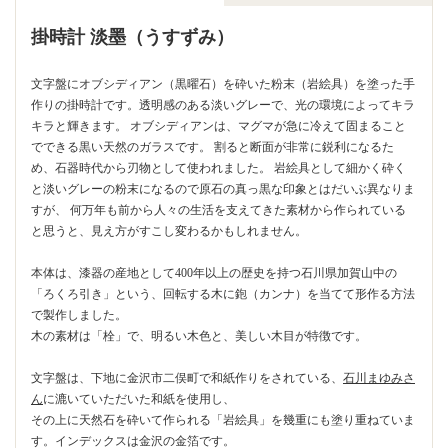
掛時計 淡墨（うすずみ）
文字盤にオブシディアン（黒曜石）を砕いた粉末（岩絵具）を塗った手
作りの掛時計です。透明感のある淡いグレーで、光の環境によってキラ
キラと輝きます。 オブシディアンは、マグマが急に冷えて固まること
でできる黒い天然のガラスです。 割ると断面が非常に鋭利になるた
め、石器時代から刃物として使われました。 岩絵具として細かく砕く
と淡いグレーの粉末になるので原石の真っ黒な印象とはだいぶ異なりま
すが、 何万年も前から人々の生活を支えてきた素材から作られている
と思うと、見え方がすこし変わるかもしれません。
本体は、漆器の産地として400年以上の歴史を持つ石川県加賀山中の
「ろくろ引き」という、回転する木に鉋（カンナ）を当てて形作る方法
で製作しました。
木の素材は「栓」で、明るい木色と、美しい木目が特徴です。
文字盤は、下地に金沢市二俣町で和紙作りをされている、
石川まゆみさ
ん
に漉いていただいた和紙を使用し、
その上に天然石を砕いて作られる「岩絵具」を幾重にも塗り重ねていま
す。インデックスは金沢の金箔です。