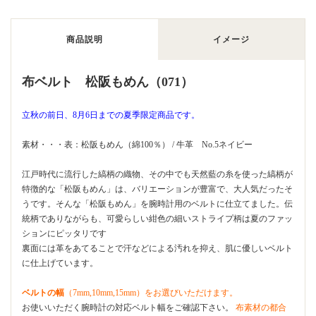
商品説明
イメージ
布ベルト 松阪もめん（071）
立秋の前日、8月6日までの夏季限定商品です。
素材・・・表：松阪もめん（綿100％） / 牛革 No.5ネイビー
江戸時代に流行した縞柄の織物、その中でも天然藍の糸を使った縞柄が
特徴的な「松阪もめん」は、バリエーションが豊富で、大人気だったそ
うです。そんな「松阪もめん」を腕時計用のベルトに仕立てました。伝
統柄でありながらも、可愛らしい紺色の細いストライプ柄は夏のファッ
ションにピッタリです
裏面には革をあてることで汗などによる汚れを抑え、肌に優しいベルト
に仕上げています。
ベルトの幅
（7mm,10mm,15mm）をお選びいただけます。
お使いいただく腕時計の対応ベルト幅をご確認下さい。
布素材の都合