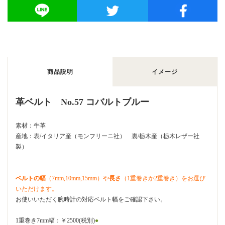
商品説明
イメージ
革ベルト No.57 コバルトブルー
素材：牛革
産地：表/イタリア産（モンフリーニ社） 裏/栃木産（栃木レザー社
製）
ベルトの幅
（7mm,10mm,15mm）や
長さ
（1重巻きか2重巻き）をお選び
いただけます。
お使いいただく腕時計の対応ベルト幅をご確認下さい。
1重巻き7mm幅：￥2500(税別)
●