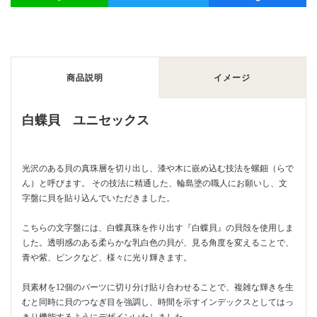
商品説明
イメージ
白蝶貝 ユニセックス
光沢のある貝の真珠層を切り出し、漆や木に嵌め込む技法を螺鈿（らで
ん）と呼びます。 その技法に精通した、輪島塗の職人にお願いし、文
字盤に貝を貼り込んでいただきました。
こちらの文字盤には、白蝶真珠を作り出す『白蝶貝』の貝殻を使用しま
した。透明感のある柔らかな乳白色の貝が、見る角度を変えることで、
青や紫、ピンクなど、様々に光り輝きます。
貝素材を12個のパーツに切り分け貼り合わせることで、複雑な輝きを生
むと同時に貝のつなぎ目を強調し、時間を示すインデックスとしてはっ
きり機能するようにデザインいたしました。