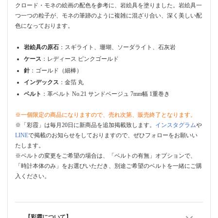
クロード・モネの絵画の配色を参考に、岩絵具を塗りました。岩絵具一
つ一つの粒子が、モネの筆跡のように複雑に混ざり合い、深く美しい配
色になっております。
岩絵具の原石
：スギライト、珊瑚、ソーダライト、石灰岩
ケース
：レディース ピンクゴールド
針
：ゴールド（細棒）
インデックス
：金箔 丸
ベルト
：革ベルト No.21 サンドベージュ 7mm幅 1重巻き
※一個限定の商品になりますので、売れ次第、販売終了となります。
※「彩霞」は毎月20日に新商品を追加掲載致します。
インスタグラム
や
LINE
で掲載のお知らせをしておりますので、ぜひフォローをお願いい
たします。
※ベルトの変更をご希望の場合は、「ベルトの有無」オプションで、
「時計本体のみ」をお選びいただき、別途ご希望のベルトを一緒にご購
入ください。
【彩霞について】