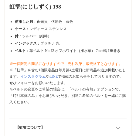
虹雫(にじしずく) 198
使用した貝
：夜光貝 伏彩色：藤色
ケース
：レディース ステンレス
針
：シルバー（細棒）
インデックス
：プラチナ 丸
ベルト
：革ベルト No.42 オフホワイト（撥水革） 7mm幅 1重巻き
※一個限定の商品になりますので、売れ次第、販売終了となります。
※「虹雫」を含む1個限定品は毎月第4土曜日に新商品を追加掲載いたし
ます。
インスタグラム
や
LINE
で掲載のお知らせをしておりますので、
ぜひフォローをお願いいたします。
※ベルトの変更をご希望の場合は、「ベルトの有無」オプションで、
「時計本体のみ」をお選びいただき、別途ご希望のベルトを一緒にご購
入ください。
【虹雫について】