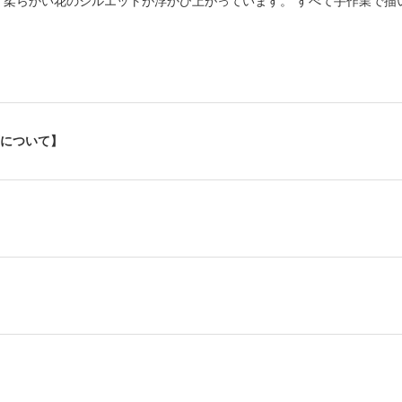
、柔らかい花のシルエットが浮かび上がっています。 すべて手作業で描
について】