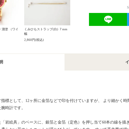
ン 溜塗 （ワイ
くみひもストラップ(白) ７mm
幅
2,860円(税込)
明
指標として、12ヶ所に金箔などで印を付けていますが、 より細かく時
た腕時計です。
「岩絵具」のベースに、銀箔と金箔（定色）を押し当て60本の線を描