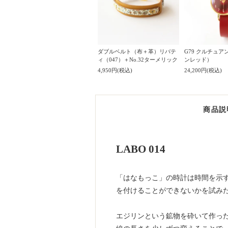
ダブルベルト（布＋革）リバテ
G79 クルチュア
ィ（047）＋No.32ターメリック
ンレッド）
4,950円(税込)
24,200円(税込)
商品説
LABO 014
「はなもっこ」の時計は時間を示す
を付けることができないかを試み
エジリンという鉱物を砕いて作った