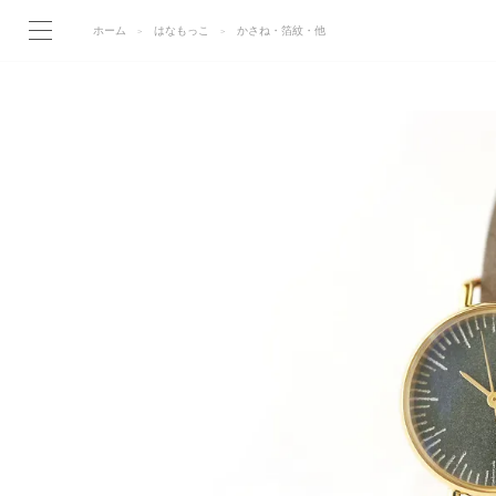
ホーム
はなもっこ
かさね・箔紋・他