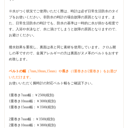
※水がつく状況でご使用いただく際は、時計は必ず日常生活防水のタイ
プをお使いください。非防水の時計の場合故障の原因となります。ま
た、日常生活防水の時計でも、防水の基準は一時的に水が掛かる程度で
す。入浴や水泳など、水に漬けてしまうと故障の原因となりますので、
お避けください。
撥水効果を重視し、裏面は表と同じ素材を使用しています。 クロム鞣
しの革ですので、金属アレルギーの方は裏面がヌメ革のベルトをおすす
め致します。
ベルトの幅
（7mm,10mm,15mm）や
長さ
（1重巻きか2重巻き）をお選び
いただけます。
お使いいただく腕時計の対応ベルト幅をご確認下さい。
1重巻き7mm幅：￥2500(税別)
1重巻き10mm幅：￥3000(税別)
1重巻き15mm幅：￥3500(税別)
2重巻き7mm幅 ：￥3500(税別)
2重巻き10mm幅：￥3800(税別)