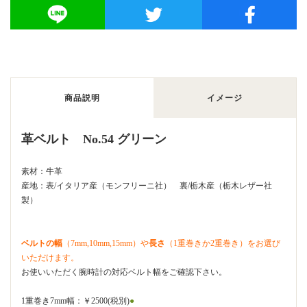
商品説明
イメージ
革ベルト No.54 グリーン
素材：牛革
産地：表/イタリア産（モンフリーニ社） 裏/栃木産（栃木レザー社
製）
ベルトの幅
（7mm,10mm,15mm）や
長さ
（1重巻きか2重巻き）をお選び
いただけます。
お使いいただく腕時計の対応ベルト幅をご確認下さい。
1重巻き7mm幅：￥2500(税別)
●