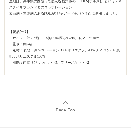
生地は、兵庫県の西脇市で盛んな播州織の「POLS(ポルス)」というテキ
スタイルブランドとのコラボレーション。
表面感・立体感のあるPOLSのジャガード生地を全面に使用しました。
【製品仕様】
・サイズ：外寸=縦11.0×横18.0×厚み5.7cm、底マチ=3.0cm
・重さ：約74g
・素材：表地：綿 52% レーヨン 33% ポリエステル11% ナイロン4% /裏
地：ポリエステル100%
・機能：内装=時計ポケット×3、フリーポケット×2
Page Top