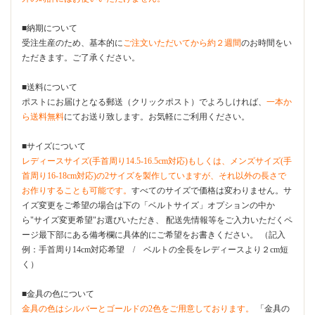
■納期について
受注生産のため、基本的に
ご注文いただいてから約２週間
のお時間をい
ただきます。ご了承ください。
■送料について
ポストにお届けとなる郵送（クリックポスト）でよろしければ、
一本か
ら送料無料
にてお送り致します。お気軽にご利用ください。
■サイズについて
レディースサイズ(手首周り14.5-16.5cm対応)もしくは、メンズサイズ(手
首周り16-18cm対応)の2サイズを製作していますが、それ以外の長さで
お作りすることも可能です。
すべてのサイズで価格は変わりません。サ
イズ変更をご希望の場合は下の「ベルトサイズ」オプションの中か
ら"サイズ変更希望"お選びいただき、 配送先情報等をご入力いただくペ
ージ最下部にある備考欄に具体的にご希望をお書きください。 （記入
例：手首周り14cm対応希望 / ベルトの全長をレディースより２cm短
く）
■金具の色について
金具の色はシルバーとゴールドの2色をご用意しております。
「金具の