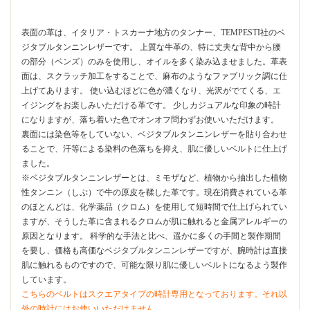
表面の革は、イタリア・トスカーナ地方のタンナー、TEMPESTI社のベ
ジタブルタンニンレザーです。 上質な牛革の、特に丈夫な背中から腰
の部分（ベンズ）のみを使用し、オイルを多く染み込ませました。革表
面は、スクラッチ加工をすることで、麻布のようなファブリック調に仕
上げてあります。 使い込むほどに色が濃くなり、光沢がでてくる、エ
イジングをお楽しみいただける革です。 少しカジュアルな印象の時計
になりますが、落ち着いた色でオンオフ問わずお使いいただけます。
裏面には染色等をしていない、ベジタブルタンニンレザーを貼り合わせ
ることで、汗等による染料の色落ちを抑え、肌に優しいベルトに仕上げ
ました。
※ベジタブルタンニンレザーとは、ミモザなど、植物から抽出した植物
性タンニン（しぶ）で牛の原皮を鞣した革です。現在消費されている革
のほとんどは、化学薬品（クロム）を使用して短時間で仕上げられてい
ますが、そうした革に含まれるクロムが肌に触れると金属アレルギーの
原因となります。 科学的な手法と比べ、遥かに多くの手間と製作期間
を要し、価格も高価なベジタブルタンニンレザーですが、腕時計は直接
肌に触れるものですので、可能な限り肌に優しいベルトになるよう製作
しています。
こちらのベルトはスクエアタイプの時計専用となっております。それ以
外の時計にはお使いいただけません。