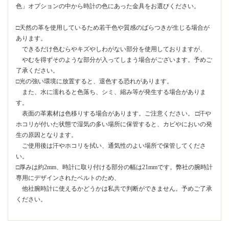
色」オプションの中から時計の色にあった金具をお選びください。
□天然の革を使用しているため若干色や質感のばらつきが生じる場合が
あります。
できるだけ色むらやキズやしわがない部分を使用しておりますが、
やむを得ずそのような部分が入ってしまう場合がございます。予めご
了承ください。
□光の強い環境に放置すると、退色する恐れがあります。
また、水に濡れると色落ち、シミ、縮み等が発生する場合がありま
す。
表面の革素材は色移りする場合があります。ご注意ください。 □汗や
ホコリが付いた状態で湿気の多い場所に保管すると、カビやにおいの発
生の原因となります。
ご使用後は汗やホコリを拭い、通気性のよい場所で保管してくださ
い。
□厚みは約2mm、時計に取り付ける部分の幅は21mmです。弊社の腕時計
専用にデザインされたベルトのため、
他社腕時計に使えるかどうかは私共で判断ができません。予めご了承
ください。