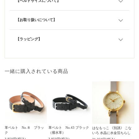
【ベルトサイズについて】
【お取り扱いについて】
【ラッピング】
一緒に購入されている商品
革ベルト No.８ ブラッ
革ベルト No.43 ブラック
はなもっこ 《別誂》 こな
ク
（撥水革）
いろ 水晶に水金箔ちらし