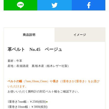
商品説明
イメージ
革ベルト No.45 ベージュ
素材：牛革
産地：表/姫路産 裏/栃木産（栃木レザー社製）
ベルトの幅
（7mm,10mm,15mm）や
長さ
（1重巻きか2重巻き）をお選び
いただけます。
お使いいただく腕時計の対応ベルト幅をご確認下さい。
1重巻き7mm幅：￥2500(税別)
●
1重巻き10mm幅：￥3000(税別)