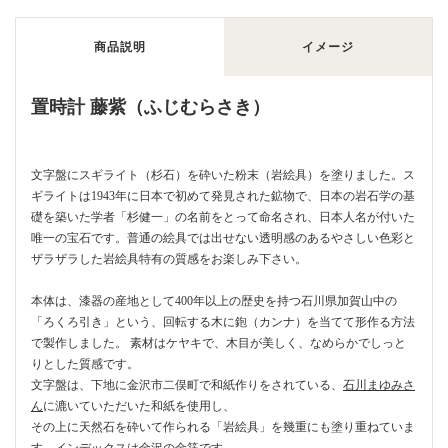
商品説明
イメージ
置時計 藤紫（ふじむらさき）
文字盤にスギライト（杉石）を砕いた粉末（岩絵具）を塗りました。ス
ギライトは1943年に日本で初めて発見された鉱物で、日本の岩石学の基
礎を築いた学者「杉健一」の名前をとって命名され、日本人名が付いた
唯一の宝石です。普通の絵具では出せない透明感のあるやさしい色彩と
ザラザラした岩絵具特有の質感をお楽しみ下さい。
本体は、漆器の産地として400年以上の歴史を持つ石川県加賀山中の
「ろくろ引き」という、回転する木に鉋（カンナ）を当てて形作る方法
で製作しました。 素材はケヤキで、木目が美しく、なめらかでしっと
りとした質感です。
文字盤は、下地に金沢市二俣町で和紙作りをされている、
石川まゆみさ
ん
に漉いていただいた和紙を使用し、
その上に天然石を砕いて作られる「岩絵具」を幾重にも塗り重ねていま
す。インデックスは金沢の金箔です。