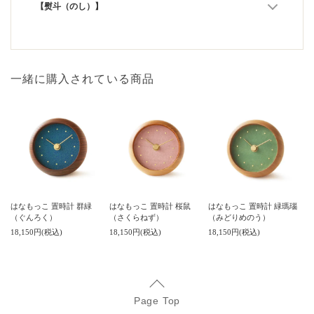
【熨斗（のし）】
一緒に購入されている商品
はなもっこ 置時計 群緑
はなもっこ 置時計 桜鼠
はなもっこ 置時計 緑瑪瑙
（ぐんろく）
（さくらねず）
（みどりめのう）
18,150円(税込)
18,150円(税込)
18,150円(税込)
Page Top