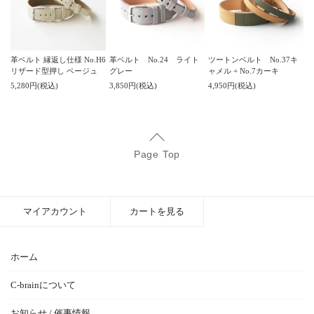
革ベルト 縁返し仕様 No.H6
革ベルト No.24 ライト
ツートンベルト No.37キ
リザード型押し ベージュ
グレー
ャメル + No.7カーキ
5,280円(税込)
3,850円(税込)
4,950円(税込)
Page Top
マイアカウント
カートを見る
ホーム
C-brainについて
お知らせ / 催事情報