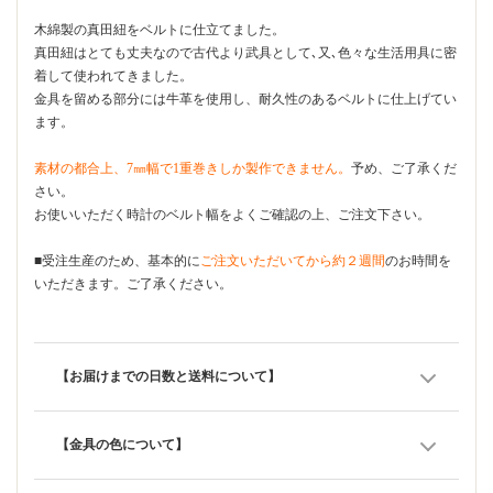
木綿製の真田紐をベルトに仕立てました。
真田紐はとても丈夫なので古代より武具として､又､色々な生活用具に密
着して使われてきました。
金具を留める部分には牛革を使用し、耐久性のあるベルトに仕上げてい
ます。
素材の都合上、7㎜幅で1重巻きしか製作できません。
予め、ご了承くだ
さい。
お使いいただく時計のベルト幅をよくご確認の上、ご注文下さい。
■受注生産のため、基本的に
ご注文いただいてから約２週間
のお時間を
いただきます。ご了承ください。
【お届けまでの日数と送料について】
【金具の色について】