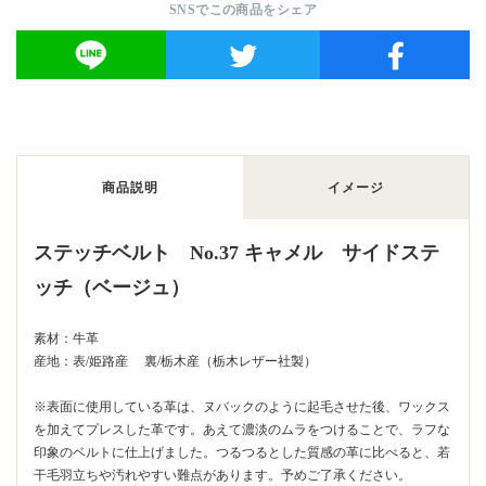
SNSでこの商品をシェア
商品説明
イメージ
ステッチベルト No.37 キャメル サイドステ
ッチ（ベージュ）
素材：牛革
産地：表/姫路産 裏/栃木産（栃木レザー社製）
※表面に使用している革は、ヌバックのように起毛させた後、ワックス
を加えてプレスした革です。あえて濃淡のムラをつけることで、ラフな
印象のベルトに仕上げました。つるつるとした質感の革に比べると、若
干毛羽立ちや汚れやすい難点があります。予めご了承ください。