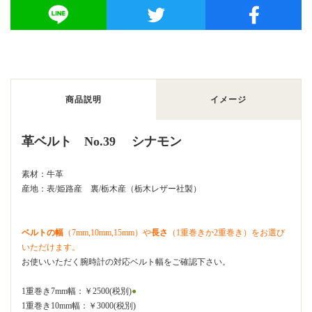
商品説明
イメージ
革ベルト No.39 シナモン
素材：牛革
産地：表/姫路産 裏/栃木産（栃木レザー社製）
ベルトの幅
（7mm,10mm,15mm）や
長さ
（1重巻きか2重巻き）をお選び
いただけます。
お使いいただく腕時計の対応ベルト幅をご確認下さい。
1重巻き7mm幅：￥2500(税別)
●
1重巻き10mm幅：￥3000(税別)