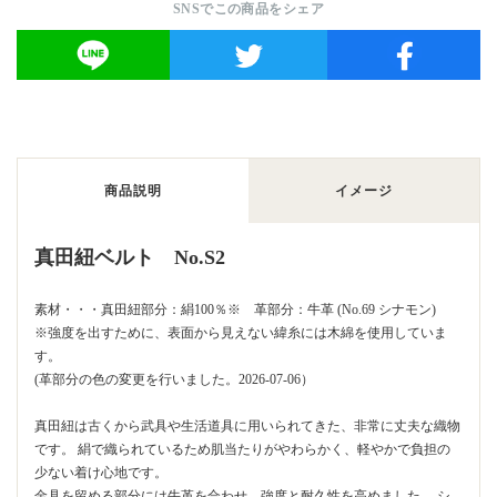
SNSでこの商品をシェア
商品説明
イメージ
真田紐ベルト No.S2
素材・・・真田紐部分：絹100％※ 革部分：牛革 (No.69 シナモン)
※強度を出すために、表面から見えない緯糸には木綿を使用していま
す。
(革部分の色の変更を行いました。2026-07-06）
真田紐は古くから武具や生活道具に用いられてきた、非常に丈夫な織物
です。 絹で織られているため肌当たりがやわらかく、軽やかで負担の
少ない着け心地です。
金具を留める部分には牛革を合わせ、強度と耐久性を高めました。 シ