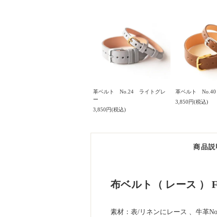
革ベルト No.24 ライトグレ
革ベルト No.4
ー
3,850円(税込)
3,850円(税込)
商品説
布ベルト（ レース ） 
素材：表/リネンにレース 、牛革N