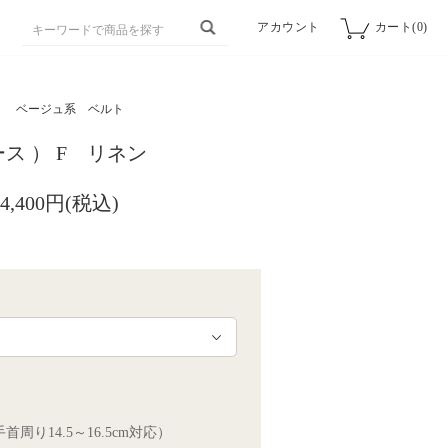
アカウント
カート(0)
ト
ベージュ系 ベルト
ス ） F リネン
4,400円(税込)
細
周り14.5～16.5cm対応）