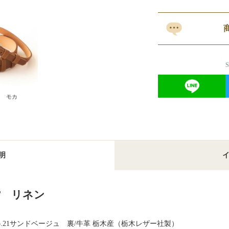
0 モカ
明
F リネン
o.21サンドベージュ 裏/牛革 栃木産（栃木レザー社製）