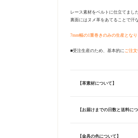
レース素材をベルトに仕立てまし
裏面にはヌメ革をあてることで汗
7mm幅の1重巻きのみの生産とな
■受注生産のため、基本的に
ご注文
【革素材について】
【お届けまでの日数と送料につ
【金具の色について】