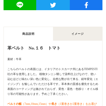
商品説明
イメージ
革ベルト No.１６ トマト
素材：牛革
こちらのベルトの表面には、イタリアのトスカーナ州にあるTEMPESTI
社の革を使用しました。 植物タンニン鞣しで染料仕上げなので、使い
込むほどに味わい深い色に変化し、自然な艶が出て来る、経年変化（エ
イジング）を愉しんでいただける革です。革本来の質感を優先するため
表面のコーティングは施されておらず、変色・退色・色移り・オイル移
り等の可能性があります。予めご了承ください。
ベルトの幅
（7mm,10mm,15mm）や
長さ
（1重巻きか2重巻き）をお選び