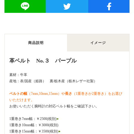
商品説明
イメージ
革ベルト No.３ パープル
素材：牛革
産地：表/国産（姫路） 裏/栃木産（栃木レザー社製）
ベルトの幅
（7mm,10mm,15mm）や
長さ
（1重巻きか2重巻き）をお選び
いただけます。
お使いいただく腕時計の対応ベルト幅をご確認下さい。
1重巻き7mm幅：￥2500(税別)
●
1重巻き10mm幅：￥3000(税別)
1重巻き15mm幅：￥3500(税別)
●