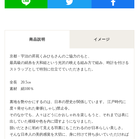
商品説明
イメージ
京都・宇治の
昇苑くみひも
さんのご協力のもと、
最高級の絹糸を大和組という光沢の映える組み方で組み、時計を付ける
ストラップとして特別に仕立てていただきました。
全長 20.5㎝
素材 絹100％
裏地を艶やかにするのは、日本の歴史が関係しています。 江戸時代に
度々発せられた奢侈(しゃし)禁止令。
そのなかでも、人々はどうにかおしゃれを楽しもうと、それまでは表に
出していた模様や色を内に隠すようになりました。
脱いだときに初めて見える羽裏にもこだわるのが日本らしい美しさ。
そんな日本人の美的感覚を大切に、身に付けて持ち歩いていただければ